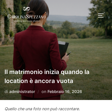
Salta
al
APRI/
contenuto
Il matrimonio inizia quando la
location è ancora vuota
Pubblicato
di
administrator
on
Febbraio 16, 2026
il
Quello che una foto non può raccontare.